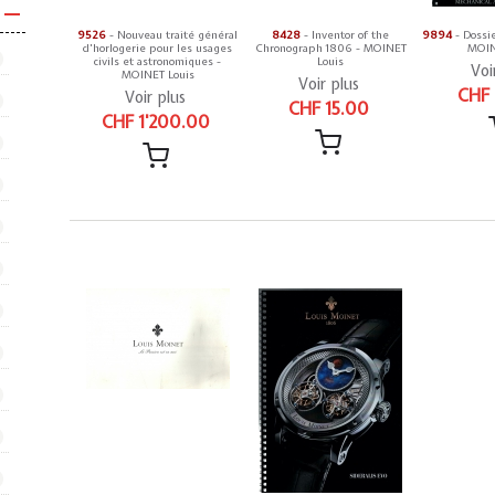
9526
- Nouveau traité général
8428
- Inventor of the
9894
- Dossi
d'horlogerie pour les usages
Chronograph 1806 - MOINET
MOIN
civils et astronomiques -
Louis
Voi
MOINET Louis
Voir plus
CHF
Voir plus
CHF 15.00
CHF 1'200.00