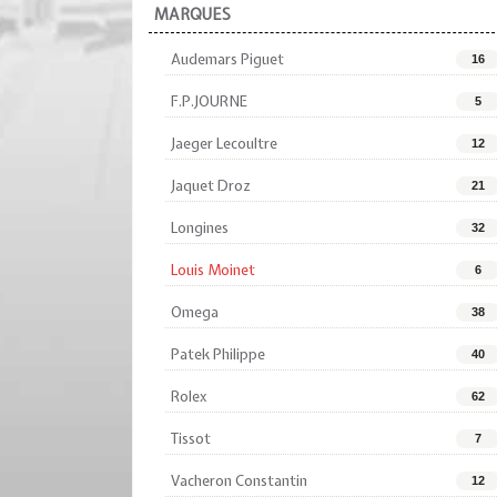
MARQUES
Audemars Piguet
16
F.P.JOURNE
5
Jaeger Lecoultre
12
Jaquet Droz
21
Longines
32
Louis Moinet
6
Omega
38
Patek Philippe
40
Rolex
62
Tissot
7
Vacheron Constantin
12