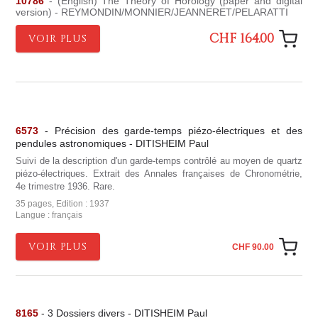
10786
- (English) The Theory of Horology (paper and digital
version) - REYMONDIN/MONNIER/JEANNERET/PELARATTI
CHF 164.00
VOIR PLUS
6573
- Précision des garde-temps piézo-électriques et des
pendules astronomiques - DITISHEIM Paul
Suivi de la description d'un garde-temps contrôlé au moyen de quartz
piézo-électriques. Extrait des Annales françaises de Chronométrie,
4e trimestre 1936. Rare.
35 pages, Edition : 1937
Langue : français
VOIR PLUS
CHF 90.00
8165
- 3 Dossiers divers - DITISHEIM Paul