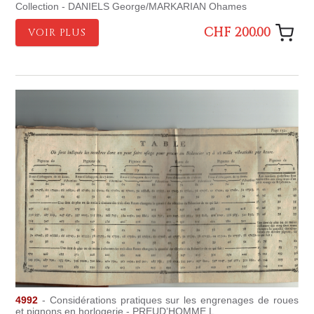
Collection - DANIELS George/MARKARIAN Ohames
CHF 200.00
VOIR PLUS
4992
- Considérations pratiques sur les engrenages de roues
et pignons en horlogerie - PREUD’HOMME L.