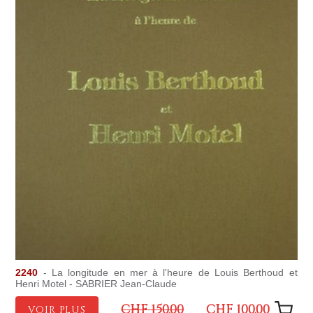
2240
- La longitude en mer à l'heure de Louis Berthoud et
Henri Motel - SABRIER Jean-Claude
CHF 150.00
CHF 100.00
VOIR PLUS