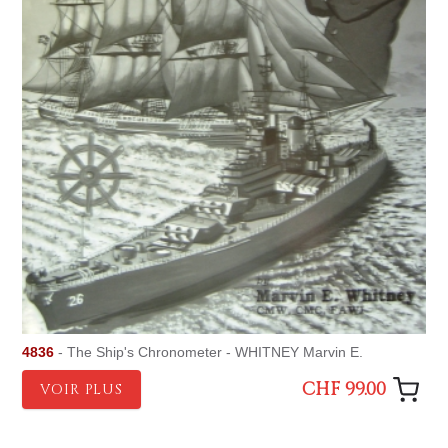
4836
- The Ship's Chronometer - WHITNEY Marvin E.
CHF 99.00
VOIR PLUS