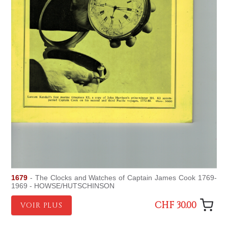
1679
- The Clocks and Watches of Captain James Cook 1769-
1969 - HOWSE/HUTSCHINSON
CHF 30.00
VOIR PLUS