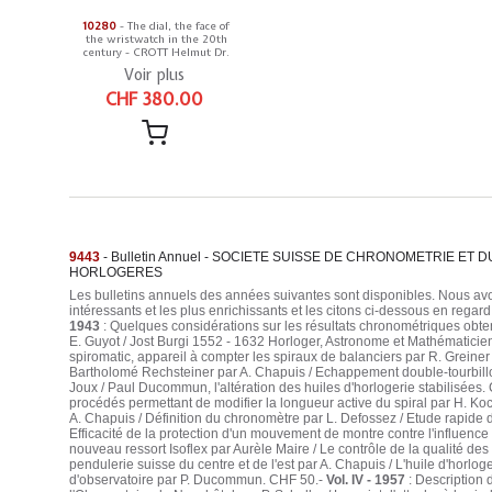
10280
- The dial, the face of
the wristwatch in the 20th
century - CROTT Helmut Dr.
Voir plus
CHF 380.00
9443
- Bulletin Annuel - SOCIETE SUISSE DE CHRONOMETRIE E
HORLOGERES
Les bulletins annuels des années suivantes sont disponibles. Nous avons
intéressants et les plus enrichissants et les citons ci-dessous en regard
1943
: Quelques considérations sur les résultats chronométriques obt
E. Guyot / Jost Burgi 1552 - 1632 Horloger, Astronome et Mathématicie
spiromatic, appareil à compter les spiraux de balanciers par R. Greiner
Bartholomé Rechsteiner par A. Chapuis / Echappement double-tourbillon 
Joux / Paul Ducommun, l'altération des huiles d'horlogerie stabilisées.
procédés permettant de modifier la longueur active du spiral par H. Koch
A. Chapuis / Définition du chronomètre par L. Defossez / Etude rapide d
Efficacité de la protection d'un mouvement de montre contre l'influenc
nouveau ressort Isoflex par Aurèle Maire / Le contrôle de la qualité des
pendulerie suisse du centre et de l'est par A. Chapuis / L'huile d'horlog
d'observatoire par P. Ducommun. CHF 50.-
Vol. IV - 1957
: Description 