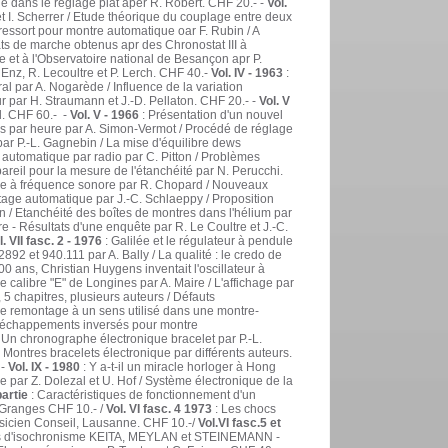
ole dans le réglage plat aper R. Robert. CHF 20.- -
Vol.
t I. Scherrer / Etude théorique du couplage entre deux
ressort pour montre automatique oar F. Rubin / A
tats de marche obtenus apr des Chronostat III à
e et à l'Observatoire national de Besançon apr P.
 Enz, R. Lecoultre et P. Lerch. CHF 40.-
Vol. IV - 1963
:
al par A. Nogarède / Influence de la variation
par H. Straumann et J.-D. Pellaton. CHF 20.- -
Vol. V
d. CHF 60.- -
Vol. V - 1966
: Présentation d'un nouvel
s par heure par A. Simon-Vermot / Procédé de réglage
par P.-L. Gagnebin / La mise d'équilibre dews
e automatique par radio par C. Pitton / Problèmes
pareil pour la mesure de l'étanchéité par N. Perucchi.
ue à fréquence sonore par R. Chopard / Nouveaux
age automatique par J.-C. Schlaeppy / Proposition
n / Etanchéité des boîtes de montres dans l'hélium par
 - Résultats d'une enquête par R. Le Coultre et J.-C.
l. VII fasc. 2 - 1976
: Galilée et le régulateur à pendule
892 et 940.111 par A. Bally / La qualité : le credo de
 300 ans, Christian Huygens inventait l'oscillateur à
Le calibre "E" de Longines par A. Maire / L'affichage par
, 5 chapitres, plusieurs auteurs / Défauts
de remontage à un sens utilisé dans une montre-
s d'échappements inversés pour montre
 Un chronographe électronique bracelet par P.-L.
 Montres bracelets électronique par différents auteurs.
 -
Vol. IX - 1980
: Y a-t-il un miracle horloger à Hong
e par Z. Dolezal et U. Hof / Système électronique de la
partie
: Caractéristiques de fonctionnement d'un
, Granges CHF 10.- /
Vol. VI fasc. 4 1973
: Les chocs
hysicien Conseil, Lausanne. CHF 10.-/
Vol.VI fasc.5 et
auts d'isochronisme KEITA, MEYLAN et STEINEMANN -