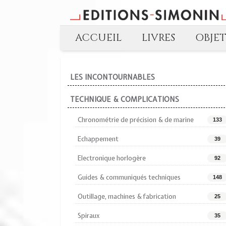
ACCUEIL
LIVRES
OBJE
LES INCONTOURNABLES
TECHNIQUE & COMPLICATIONS
Chronométrie de précision & de marine
133
Echappement
39
Electronique horlogère
92
Guides & communiqués techniques
148
Outillage, machines & fabrication
25
Spiraux
35