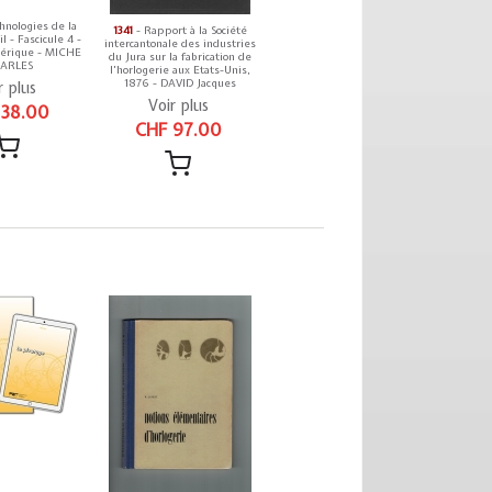
hnologies de la
1341
- Rapport à la Société
l - Fascicule 4 -
intercantonale des industries
érique - MICHE
du Jura sur la fabrication de
ARLES
l'horlogerie aux Etats-Unis,
1876 - DAVID Jacques
r plus
Voir plus
 38.00
CHF 97.00