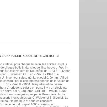
T DU LABORATOIRE SUISSE DE RECHERCHES
 relevé, pour chaque bulletin, les articles les plus
 de chaque bulletin dans lequel il se trouve : -
Vol. II -
enus à l'Observatoire de Neuchâtel de 1923 à 1942 par
n par L. Defossez. CHF 20.- -
Vol. II - 1948
: Le
 / Un inventeur suisse génial et oublié, Johann-Alfred
construit par l'Ecole professionnelle de la Vallée de
 CHF 30.- -
Vol. III - 1950
: Raquettes et nouveaux
er / L'horlogerie suisse en perse il y a un siècle par
'un spiral par A. Jaquerod. CHF 40.- -
Vol. III - 1954
:
e des champs magnétiques par A. Krassoievitch / Le
 ressorts inoxydables par C. Wakker et B. Siegrist / La
erie pour la pratique et pour les concours
d'un récepteur du signal 1000 c/s émis par