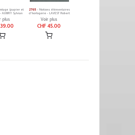
votage (papier et
2765
- Notions élémentaires
- AUBRY Sylvian
d'horlogerie - LAVEST Robert
r plus
Voir plus
 39.00
CHF 45.00