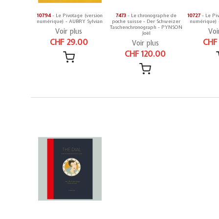
10794
- Le Pivotage (version
7473
- Le chronographe de
10727
- Le Pi
numérique) - AUBRY Sylvian
poche suisse - Der Schweizer
numérique) 
Taschenchronograph - PYNSON
Voir plus
Voi
Joël
CHF 29.00
CHF
Voir plus
CHF 120.00