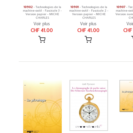
10902
- Technologies de la
10901
- Technologies de la
10907
- Tec
machine-outil - Fascicule 3 -
machine-outil - Fascicule 2 -
machine-outi
Version papier - MICHE
Version papier - MICHE
Version num
CHARLES
CHARLES
CH
Voir plus
Voir plus
Voi
CHF 41.00
CHF 41.00
CHF