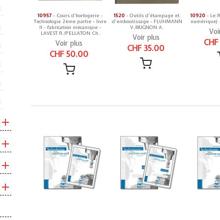
10957
- Cours d'horlogerie -
1520
- Outils d'étampage et
10920
- Le R
Technologie 2ème partie - livre
d'emboutissage - FLUHMANN
numérique) 
II - fabrication mécanique -
V./BUGNON A.
Voi
LAVEST R./PELLATON Ch.
Voir plus
CHF
Voir plus
CHF 35.00
CHF 50.00