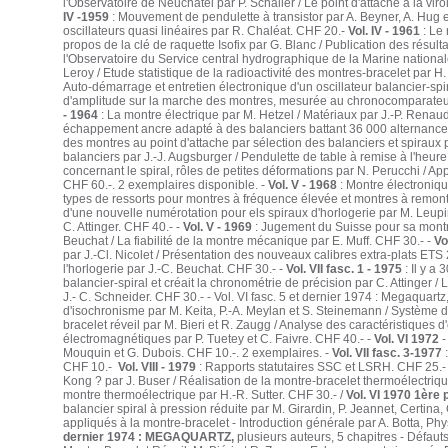
l'Observatoire de Neuchâtel par P. Schaller / Le point d'attache à la vir
IV -1959
: Mouvement de pendulette à transistor par A. Beyner, A. Hug e
oscillateurs quasi linéaires par R. Chaléat. CHF 20.-
Vol. IV - 1961
: Le 
propos de la clé de raquette Isofix par G. Blanc / Publication des résul
l'Observatoire du Service central hydrographique de la Marine national
Leroy / Etude statistique de la radioactivité des montres-bracelet par H.
Auto-démarrage et entretien électronique d'un oscillateur balancier-spir
d'amplitude sur la marche des montres, mesurée au chronocomparateur 
- 1964
: La montre électrique par M. Hetzel / Matériaux par J.-P. Renau
échappement ancre adapté à des balanciers battant 36 000 alternance
des montres au point d'attache par sélection des balanciers et spiraux 
balanciers par J.-J. Augsburger / Pendulette de table à remise à l'heur
concernant le spiral, rôles de petites déformations par N. Perucchi / Ap
CHF 60.-. 2 exemplaires disponible. -
Vol. V - 1968
: Montre électroniq
types de ressorts pour montres à fréquence élevée et montres à remont
d'une nouvelle numérotation pour els spiraux d'horlogerie par M. Leupi
C. Attinger. CHF 40.- -
Vol. V - 1969
: Jugement du Suisse pour sa montre
Beuchat / La fiabilité de la montre mécanique par E. Muff. CHF 30.- -
Vo
par J.-Cl. Nicolet / Présentation des nouveaux calibres extra-plats ETS 2
l'horlogerie par J.-C. Beuchat. CHF 30.- -
Vol. VII fasc. 1 - 1975
: Il y a
balancier-spiral et créait la chronométrie de précision par C. Attinger / 
J.- C. Schneider. CHF 30.- - Vol. VI fasc. 5 et dernier 1974 : Megaquartz
d'isochronisme par M. Keita, P.-A. Meylan et S. Steinemann / Système 
bracelet réveil par M. Bieri et R. Zaugg / Analyse des caractéristique
électromagnétiques par P. Tuetey et C. Faivre. CHF 40.- -
Vol. VI 1972
-
Mouquin et G. Dubois. CHF 10.-. 2 exemplaires. -
Vol. VII fasc. 3-1977
:
CHF 10.-
Vol. VIII - 1979
: Rapports statutaires SSC et LSRH. CHF 25.-
Kong ? par J. Buser / Réalisation de la montre-bracelet thermoélectriqu
montre thermoélectrique par H.-R. Sutter. CHF 30.- /
Vol. VI 1970 1ère 
balancier spiral à pression réduite par M. Girardin, P. Jeannet, Certina
appliqués à la montre-bracelet - Introduction générale par A. Botta, P
dernier 1974 : MEGAQUARTZ,
plusieurs auteurs, 5 chapitres - Déf