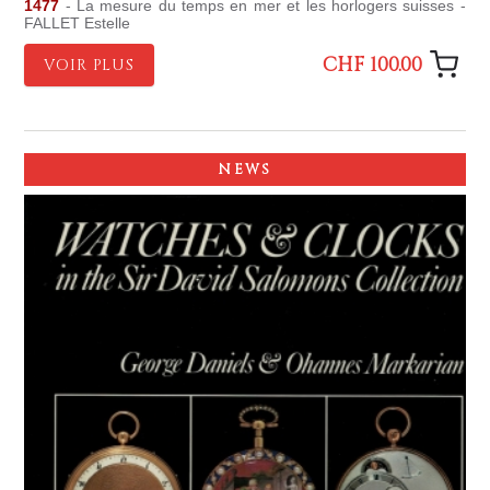
1477
- La mesure du temps en mer et les horlogers suisses -
FALLET Estelle
CHF 100.00
VOIR PLUS