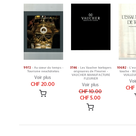
9972
- Au coeur du temps -
3746
- Les Vaucher horlogers
10682
- L'ess
Tourisme neuchâtelois
originaires de Fleurier -
touche - W
VAUCHER MANUFACTURE
VUILLEU
Voir plus
FLEURIER
Voi
CHF 20.00
Voir plus
CHF
CHF 10.00
CHF 5.00