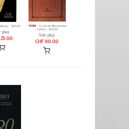
9388
- La vie de Benvenuto
 Basica - ROLEX
Cellini - ROLEX
r plus
Voir plus
 25.00
CHF 80.00