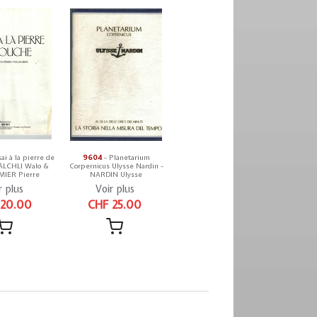
ai à la pierre de
9604
- Planetarium
ÄLCHLI Walo &
Corpernicus Ulysse Nardin -
MIER Pierre
NARDIN Ulysse
r plus
Voir plus
 20.00
CHF 25.00