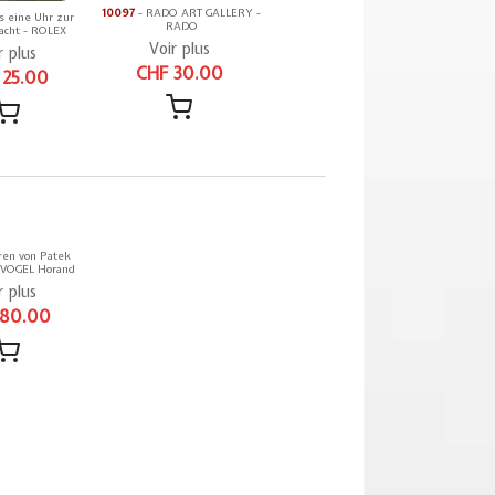
10097
- RADO ART GALLERY -
 eine Uhr zur
RADO
cht - ROLEX
Voir plus
r plus
CHF 30.00
 25.00
ren von Patek
 VOGEL Horand
r plus
 80.00