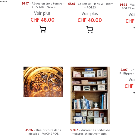
9747
- Rêves en trois temps -
4724
- Collection Hans Wilsdorf
9392
- Was
BOSSHART Nicole
- ROLEX
ROLEX ma
Voir plus
Voir plus
Voi
CHF 48.00
CHF 40.00
CHF
5307
- Uh
Philippe -
Voi
CHF
3596
- Une histoire dans
9282
- Anciennes boîtes de
l'histoire - VACHERON
montres et mouvements -