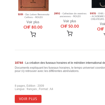
2892
- Collection de montres
9970
- 1985 -
9391
- Das Leben Benvenuto
anciennes - ROLEX
- ACADEMIE
Cellinis - ROLEX
CREATEURS
Voir plus
Voir plus
Voi
CHF 50.00
CHF 80.00
CHF
10744
- La création des fuseaux horaires et le méridien international
Documents expliquant les fuseaux horaires, le temps universel coordo
pour s'y retrouver avec les différentes abréviations.
8 pages, Edition : 2009
Langue : français , Format : A4
VOIR PLUS