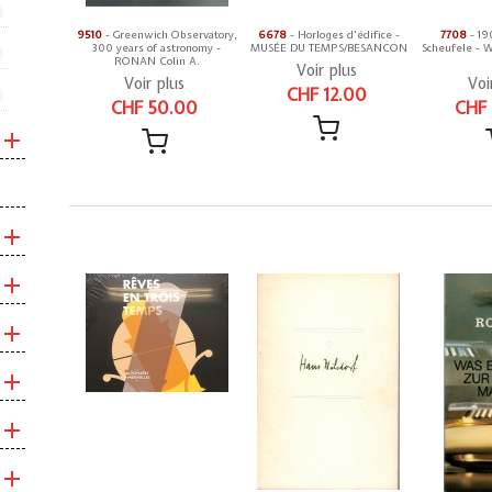
9510
- Greenwich Observatory,
6678
- Horloges d'édifice -
7708
- 19
300 years of astronomy -
MUSÉE DU TEMPS/BESANCON
Scheufele -
RONAN Colin A.
Voir plus
Voir plus
Voi
CHF 12.00
CHF 50.00
CHF