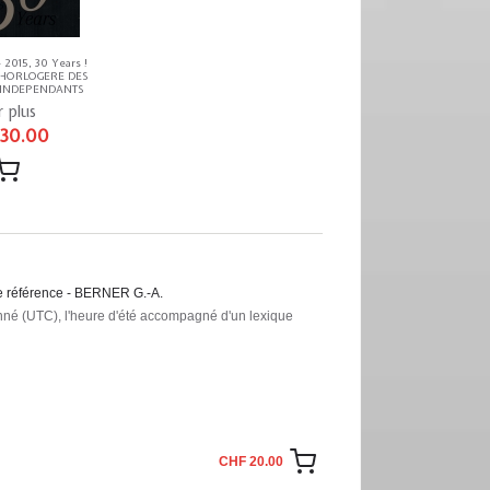
 2015, 30 Years !
 HORLOGERE DES
 INDEPENDANTS
r plus
 30.00
 de référence - BERNER G.-A.
nné (UTC), l'heure d'été accompagné d'un lexique
CHF 20.00