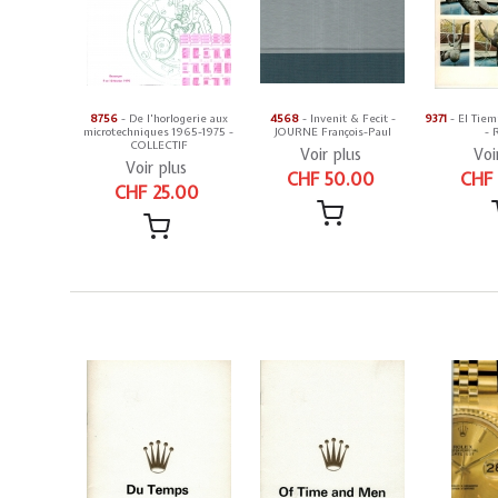
8756
- De l'horlogerie aux
4568
- Invenit & Fecit -
9371
- El Tiem
microtechniques 1965-1975 -
JOURNE François-Paul
- 
COLLECTIF
Voir plus
Voi
Voir plus
CHF 50.00
CHF
CHF 25.00