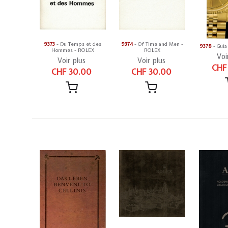
9373
- Du Temps et des
9374
- Of Time and Men -
9378
- Guia
Hommes - ROLEX
ROLEX
Voi
Voir plus
Voir plus
CHF
CHF 30.00
CHF 30.00