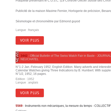
Plaquette présentant le C.O.S.C. (Le Contrôle Officiel Suisse des Chron
Publicité de la maison Maxime Fernier, Horlogerie de précision, Besan
Sésmologie et chronomètrie par Edmond guyod
Langue : français
VOIR PLUS
3442
- Official Bulletin of The Swiss Watch Fair in Basle - J
NEUCHATEL
N°1-2 Jan.-February 1952. English Edition. Many adverts and interestin
Calendar Watches giving Three Indications by B. Humbert. With supple
N°1/2, 1952, 16 pages.
Edition : 1952
Langue : anglais
VOIR PLUS
5569
- Instruments non mécaniques, la mesure du temps - COLLECTIF