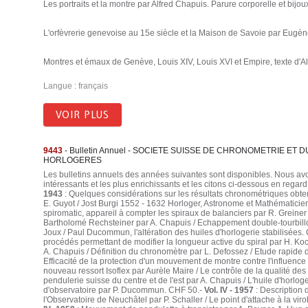
Les portraits et la montre par Alfred Chapuis. Parure corporelle et bij
L'orfèvrerie genevoise au 15e siècle et la Maison de Savoie par Eugèn
Montres et émaux de Genève, Louis XIV, Louis XVI et Empire, texte d'A
Langue : français
VOIR PLUS
9443
- Bulletin Annuel - SOCIETE SUISSE DE CHRONOMETRIE E
HORLOGERES
Les bulletins annuels des années suivantes sont disponibles. Nous avons
intéressants et les plus enrichissants et les citons ci-dessous en regard
1943
: Quelques considérations sur les résultats chronométriques obt
E. Guyot / Jost Burgi 1552 - 1632 Horloger, Astronome et Mathématicie
spiromatic, appareil à compter les spiraux de balanciers par R. Greiner
Bartholomé Rechsteiner par A. Chapuis / Echappement double-tourbillon 
Joux / Paul Ducommun, l'altération des huiles d'horlogerie stabilisées.
procédés permettant de modifier la longueur active du spiral par H. Koch
A. Chapuis / Définition du chronomètre par L. Defossez / Etude rapide d
Efficacité de la protection d'un mouvement de montre contre l'influenc
nouveau ressort Isoflex par Aurèle Maire / Le contrôle de la qualité des
pendulerie suisse du centre et de l'est par A. Chapuis / L'huile d'horlog
d'observatoire par P. Ducommun. CHF 50.-
Vol. IV - 1957
: Description 
l'Observatoire de Neuchâtel par P. Schaller / Le point d'attache à la vir