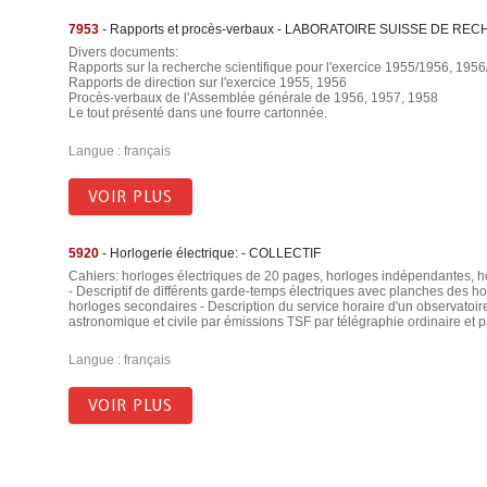
7953
- Rapports et procès-verbaux - LABORATOIRE SUISSE DE 
Divers documents:
Rapports sur la recherche scientifique pour l'exercice 1955/1956, 195
Rapports de direction sur l'exercice 1955, 1956
Procès-verbaux de l'Assemblée générale de 1956, 1957, 1958
Le tout présenté dans une fourre cartonnée.
Langue : français
VOIR PLUS
5920
- Horlogerie électrique: - COLLECTIF
Cahiers: horloges électriques de 20 pages, horloges indépendantes, h
- Descriptif de différents garde-temps électriques avec planches des hor
horloges secondaires - Description du service horaire d'un observatoir
astronomique et civile par émissions TSF par télégraphie ordinaire et 
Langue : français
VOIR PLUS