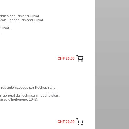
mobiles par Edmond Guyot.
s calculer par Edmond Guyot.
Guyot.
.
CHF 70.00
ntres automatiques par Kocher/Bandi.
eur général du Technicum neuchâtelois.
isse d'horlogerie, 1943.
CHF 20.00