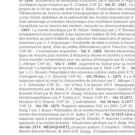
IV -1959
: Mouvement de pendulette à transistor par A. Beyner, A. Hug e
oscillateurs quasi linéaires par R. Chaléat. CHF 20.-
Vol. IV - 1961
: Le 
propos de la clé de raquette Isofix par G. Blanc / Publication des résul
l'Observatoire du Service central hydrographique de la Marine national
Leroy / Etude statistique de la radioactivité des montres-bracelet par H.
Auto-démarrage et entretien électronique d'un oscillateur balancier-spir
d'amplitude sur la marche des montres, mesurée au chronocomparateur 
- 1964
: La montre électrique par M. Hetzel / Matériaux par J.-P. Renau
échappement ancre adapté à des balanciers battant 36 000 alternance
des montres au point d'attache par sélection des balanciers et spiraux 
balanciers par J.-J. Augsburger / Pendulette de table à remise à l'heur
concernant le spiral, rôles de petites déformations par N. Perucchi / Ap
CHF 60.-. 2 exemplaires disponible. -
Vol. V - 1968
: Montre électroniq
types de ressorts pour montres à fréquence élevée et montres à remont
d'une nouvelle numérotation pour els spiraux d'horlogerie par M. Leupi
C. Attinger. CHF 40.- -
Vol. V - 1969
: Jugement du Suisse pour sa montre
Beuchat / La fiabilité de la montre mécanique par E. Muff. CHF 30.- -
Vo
par J.-Cl. Nicolet / Présentation des nouveaux calibres extra-plats ETS 2
l'horlogerie par J.-C. Beuchat. CHF 30.- -
Vol. VII fasc. 1 - 1975
: Il y a
balancier-spiral et créait la chronométrie de précision par C. Attinger / 
J.- C. Schneider. CHF 30.- - Vol. VI fasc. 5 et dernier 1974 : Megaquartz
d'isochronisme par M. Keita, P.-A. Meylan et S. Steinemann / Système 
bracelet réveil par M. Bieri et R. Zaugg / Analyse des caractéristique
électromagnétiques par P. Tuetey et C. Faivre. CHF 40.- -
Vol. VI 1972
-
Mouquin et G. Dubois. CHF 10.-. 2 exemplaires. -
Vol. VII fasc. 3-1977
:
CHF 10.-
Vol. VIII - 1979
: Rapports statutaires SSC et LSRH. CHF 25.-
Kong ? par J. Buser / Réalisation de la montre-bracelet thermoélectriqu
montre thermoélectrique par H.-R. Sutter. CHF 30.- /
Vol. VI 1970 1ère 
balancier spiral à pression réduite par M. Girardin, P. Jeannet, Certina
appliqués à la montre-bracelet - Introduction générale par A. Botta, P
dernier 1974 : MEGAQUARTZ,
plusieurs auteurs, 5 chapitres - Déf
Montre Bracelet Réveil, M. Biéri et R. Zaugg - Echappements inversés 