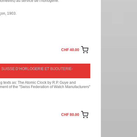
omètres) au service de l'horlogerie.
çon, 1903.
CHF 40.00
OURNAL SUISSE D’HORLOGERIE ET BIJOUTERIE-
g texts as: The Atomic Clock by R.P. Guye and
ment of the "Swiss Federation of Watch Manufacturers"
CHF 80.00