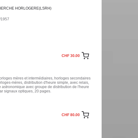
RECHERCHE HORLOGERE(LSRH)
6/1957
CHF 30.00
orloges mères et intermédiaires, horloges secondaires
loges-mères, distribution d'heure simple, avec relais,
e astronomique avec groupe de distribution de l'heure
par signaux optiques, 20 pages.
CHF 80.00