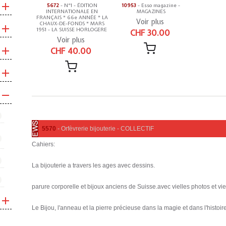
5672
- N°1 - ÉDITION
10953
- Esso magazine -
INTERNATIONALE EN
MAGAZINES
FRANÇAIS * 66e ANNÉE * LA
Voir plus
CHAUX-DE-FONDS * MARS
1951 - LA SUISSE HORLOGERE
CHF 30.00
Voir plus
CHF 40.00
5570
- Orfèvrerie bijouterie - COLLECTIF
Cahiers:
La bijouterie a travers les ages avec dessins.
parure corporelle et bijoux anciens de Suisse.avec vielles photos et vi
Le Bijou, l'anneau et la pierre précieuse dans la magie et dans l'histoire