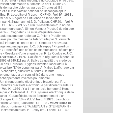
t I. Scherrer / Etude théorique du couplage entre deux
ressort pour montre automatique oar F. Rubin / A
tats de marche obtenus apr des Chronostat III à
e et à l'Observatoire national de Besançon apr P.
 Enz, R. Lecoultre et P. Lerch. CHF 40.-
Vol. IV - 1963
:
al par A. Nogarède / Influence de la variation
par H. Straumann et J.-D. Pellaton. CHF 20.- -
Vol. V
d. CHF 60.- -
Vol. V - 1966
: Présentation d'un nouvel
s par heure par A. Simon-Vermot / Procédé de réglage
par P.-L. Gagnebin / La mise d'équilibre dews
e automatique par radio par C. Pitton / Problèmes
pareil pour la mesure de l'étanchéité par N. Perucchi.
ue à fréquence sonore par R. Chopard / Nouveaux
age automatique par J.-C. Schlaeppy / Proposition
n / Etanchéité des boîtes de montres dans l'hélium par
 - Résultats d'une enquête par R. Le Coultre et J.-C.
l. VII fasc. 2 - 1976
: Galilée et le régulateur à pendule
892 et 940.111 par A. Bally / La qualité : le credo de
 300 ans, Christian Huygens inventait l'oscillateur à
Le calibre "E" de Longines par A. Maire / L'affichage par
, 5 chapitres, plusieurs auteurs / Défauts
de remontage à un sens utilisé dans une montre-
s d'échappements inversés pour montre
 Un chronographe électronique bracelet par P.-L.
 Montres bracelets électronique par différents auteurs.
 -
Vol. IX - 1980
: Y a-t-il un miracle horloger à Hong
e par Z. Dolezal et U. Hof / Système électronique de la
partie
: Caractéristiques de fonctionnement d'un
, Granges CHF 10.- /
Vol. VI fasc. 4 1973
: Les chocs
hysicien Conseil, Lausanne. CHF 10.-/
Vol.VI fasc.5 et
auts d'isochronisme KEITA, MEYLAN et STEINEMANN -
Electromécaniques, P. Tuetey et C. Faivre : CHF 40.-