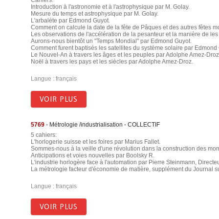
Cahiers:
Introduction à l'astronomie et à l'astrophysique par M. Golay.
Mesure du temps et astrophysique par M. Golay.
L'arbalète par Edmond Guyot.
Comment on calcule la date de la fête de Pâques et des autres fêtes 
Les observations de l'accélération de la pesanteur et la manière de le
Aurons-nous bientôt un "Temps Mondial" par Edmond Guyot.
Comment furent baptisés les satellites du système solaire par Edmond 
Le Nouvel-An à travers les âges et les peuples par Adolphe Amez-Droz
Noël à travers les pays et les siècles par Adolphe Amez-Droz.
Langue : français
VOIR PLUS
5769
- Métrologie /industrialisation - COLLECTIF
5 cahiers:
L'horlogerie suisse et les foires par Marius Fallet.
Sommes-nous à la veille d'une révolution dans la construction des mo
Anticipations et voies nouvelles par Boolsky R.
L'industrie horlogère face à l'automation par Pierre Steinmann, Direct
La métrologie facteur d'économie de matière, supplément du Journal su
Langue : français
VOIR PLUS