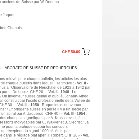
oux anciens de Suisse par W. Deonna.
e Jaquet.
lfred Chapuis.
CHF 50.00
T DU LABORATOIRE SUISSE DE RECHERCHES
 relevé, pour chaque bulletin, les articles les plus
 de chaque bulletin dans lequel il se trouve : -
Vol. II -
enus à l'Observatoire de Neuchâtel de 1923 à 1942 par
n par L. Defossez. CHF 20.- -
Vol. II - 1948
: Le
 / Un inventeur suisse génial et oublié, Johann-Alfred
construit par l'Ecole professionnelle de la Vallée de
 CHF 30.- -
Vol. III - 1950
: Raquettes et nouveaux
er / L'horlogerie suisse en perse il y a un siècle par
'un spiral par A. Jaquerod. CHF 40.- -
Vol. III - 1954
:
e des champs magnétiques par A. Krassoievitch / Le
 ressorts inoxydables par C. Wakker et B. Siegrist / La
erie pour la pratique et pour les concours
d'un récepteur du signal 1000 c/s émis par
ole dans le réglage plat aper R. Robert. CHF 20.- -
Vol.