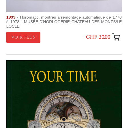
1993
- Horomatic, montres à remontage automatique de 1770
à 1978 - MUSÉE D’HORLOGERIE CHATEAU DES MONTS/LE
LOCLE
CHF 20.00
VOIR PLUS