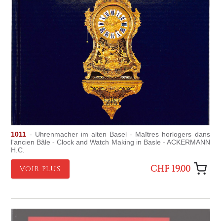
1011
- Uhrenmacher im alten Basel - Maîtres horlogers dans
l'ancien Bâle - Clock and Watch Making in Basle - ACKERMANN
H.C.
CHF 19.00
VOIR PLUS