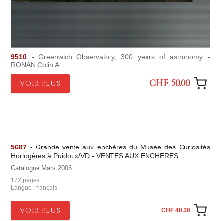
9510
- Greenwich Observatory, 300 years of astronomy -
RONAN Colin A.
CHF 50.00
VOIR PLUS
5687
- Grande vente aux enchères du Musée des Curiosités
Horlogères à Puidoux/VD - VENTES AUX ENCHERES
Catalogue Mars 2006.
172 pages
Langue : français
VOIR PLUS
CHF 40.00