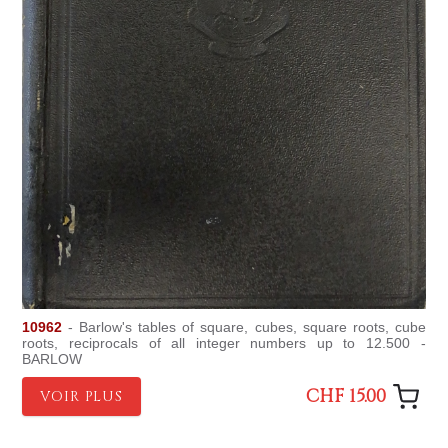
10962
- Barlow's tables of square, cubes, square roots, cube
roots, reciprocals of all integer numbers up to 12.500 -
BARLOW
CHF 15.00
VOIR PLUS