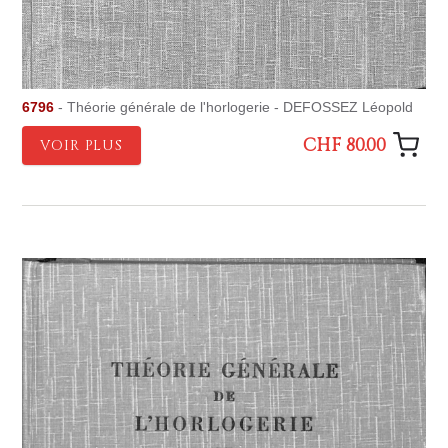
6796
- Théorie générale de l'horlogerie - DEFOSSEZ Léopold
CHF 80.00
VOIR PLUS