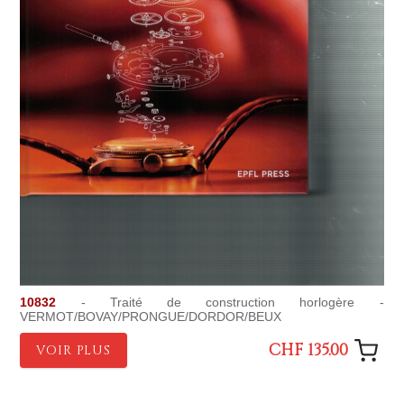
10832
- Traité de construction horlogère -
VERMOT/BOVAY/PRONGUE/DORDOR/BEUX
CHF 135.00
VOIR PLUS