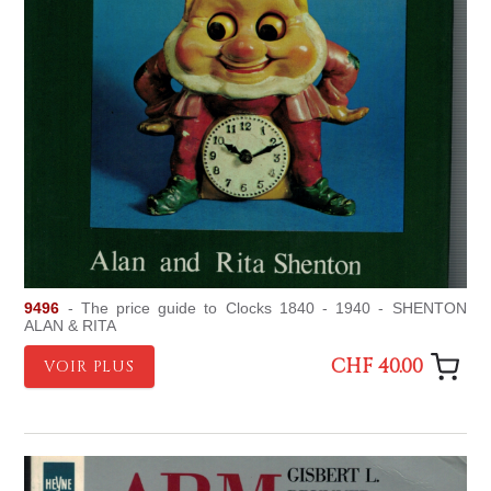
9496
- The price guide to Clocks 1840 - 1940 - SHENTON
ALAN & RITA
CHF 40.00
VOIR PLUS