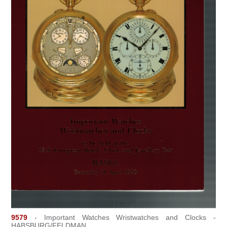
9579
- Important Watches Wristwatches and Clocks -
HABSBURG/FELDMAN