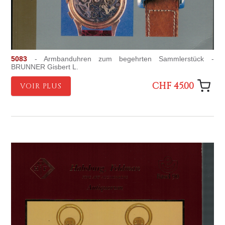
5083
- Armbanduhren zum begehrten Sammlerstück -
BRUNNER Gisbert L.
CHF 45.00
VOIR PLUS