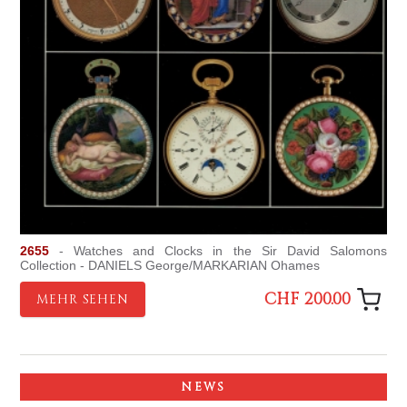
2655
- Watches and Clocks in the Sir David Salomons
Collection - DANIELS George/MARKARIAN Ohames
CHF 200.00
MEHR SEHEN